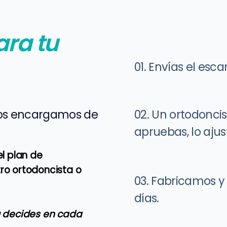
ara tu
01.
Envías el esc
 nos encargamos de
02.
Un ortodoncist
apruebas, lo ajus
el plan de
ro ortodoncista o
03.
Fabricamos y
días.
 decides en cada