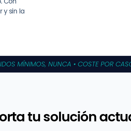
. Con
y sin la
DOS MÍNIMOS, NUNCA • COSTE POR CASO 
rta tu solución actu