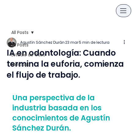
All Posts
Agustín Sánchez Durán
23 mar
5 min de lectura
All Posts
IA en odontología: Cuando
Estudio de Caso
termina la euforia, comienza
Mercado
el flujo de trabajo.
Una perspectiva de la 
industria basada en los 
conocimientos de Agustín 
Sánchez Durán.