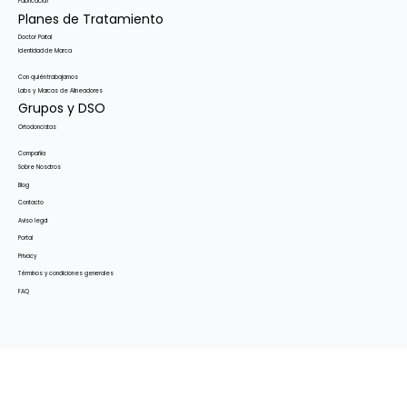
Fabricación
Planes de Tratamiento
Doctor Portal
Identidad de Marca
Con quién trabajamos
Labs y Marcas de Alineadores
Grupos y DSO
Ortodoncistas
Compañía
Sobre Nosotros
Blog
Contacto
Aviso legal
Portal
Privacy
Términos y condiciones generales
FAQ